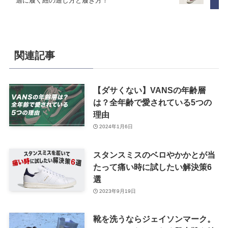
適に履く紐の通し方と履き方！
関連記事
【ダサくない】VANSの年齢層
は？全年齢で愛されている5つの
理由
2024年1月6日
スタンスミスのベロやかかとが当
たって痛い時に試したい解決策6
選
2023年9月19日
靴を洗うならジェイソンマーク。